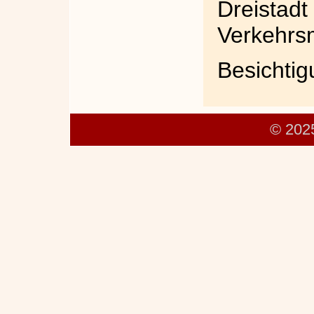
Dreista
Verkehrsm
Besichtig
© 202