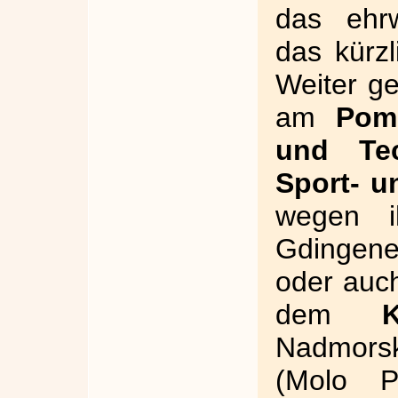
das ehr
das kürz
Weiter g
am
Pom
und Tec
Sport- u
wegen i
Gdingene
oder auch
dem
K
Nadmorsk
(Molo P