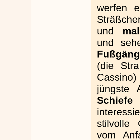
werfen e
Sträßche
und
mal
und seh
Fußgäng
(die Str
Cassino)
jüngste 
Schiefe
interess
stilvol
vom Anfa