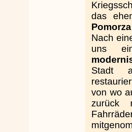
Kriegssc
das ehem
Pomorza
Nach ein
uns ein
moderni
Stadt 
restauri
von wo a
zurück 
Fahrrä
mitgeno