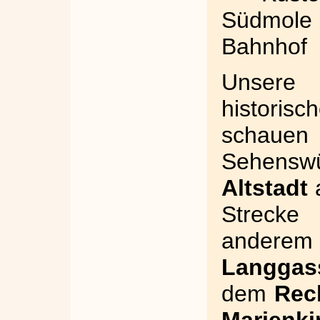
Südmole
Bahnhof
Unsere 
historis
schauen
Sehenswü
Altstadt
a
Strecke
andere
Langgas
dem
Rec