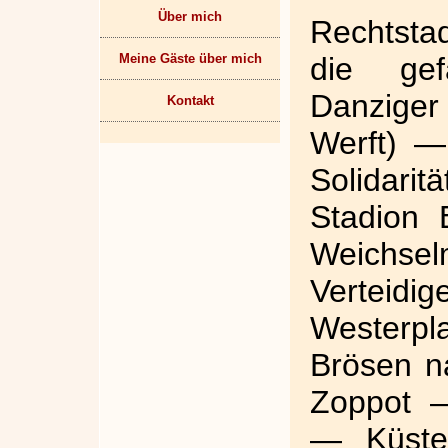
Über mich
Rechtsta
Meine Gäste über mich
die gef
Danziger
Kontakt
Werft) —
Solidari
Stadion 
Weichs
Verteid
Westerpl
Brösen n
Zoppot 
— Küste