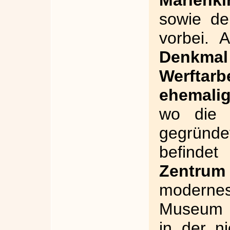
Marienki
sowie 
vorbei. 
Denkma
Werftarbe
ehemali
wo die 
gegründe
befind
Zentrum
moderne
Museum m
in der n