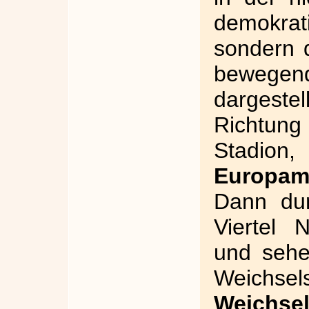
demokra
sondern 
bewegen
dargest
Richtun
Stadio
Europame
Dann dur
Viertel 
und sehe
Weichse
Weichse