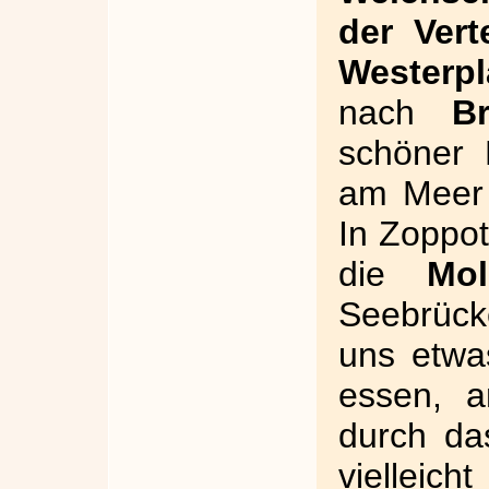
der Vert
Westerpl
nach
B
schöner 
am Meer
In Zoppo
die
Mol
Seebrücke
uns etwas
essen, a
durch da
vielleic