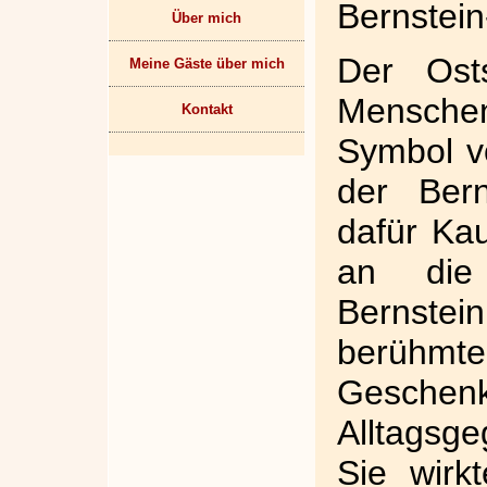
Bernstei
Über mich
Der Osts
Meine Gäste über mich
Mensche
Kontakt
Symbol v
der Bern
dafür Ka
an die
Bernstei
berühmte
Gesch
Alltags
Sie wirk