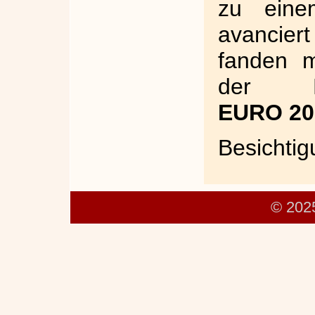
zu eine
avancier
fanden 
der Fuß
EURO 20
Besichtig
© 202