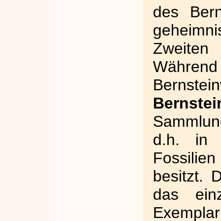
des Bern
geheimni
Zweiten
Während
Bernstei
Bernste
Sammlun
d.h. in 
Fossilien
besitzt. 
das ein
Exempl