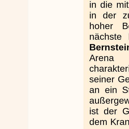
in die mit
in der z
hoher Be
nächste 
Bernstei
Arena
charakte
seiner Ge
an ein St
außergew
ist der 
dem Kran