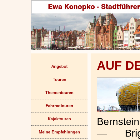
AUF D
Angebot
Touren
Thementouren
Fahrradtouren
Bernstei
Kajaktouren
— Brig
Meine Empfehlungen