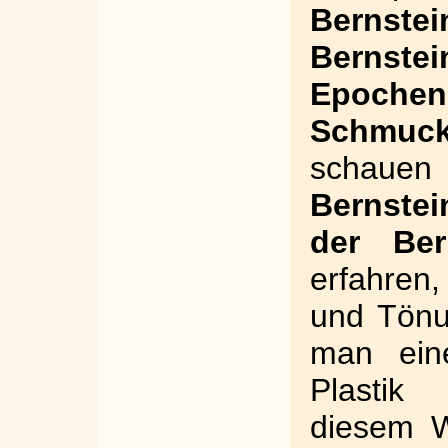
Bernstei
Bernstei
Epochen
Schmuck
schau
Bernstei
der Bern
erfahren
und Tönu
man ei
Plastik
diesem W